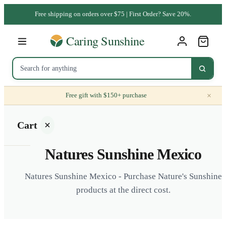
Free shipping on orders over $75 | First Order? Save 20%.
×
Free gift with $150+ purchase
Cart
Natures Sunshine Mexico
Natures Sunshine Mexico - Purchase Nature's Sunshine
products at the direct cost.
Your
cart is
empty